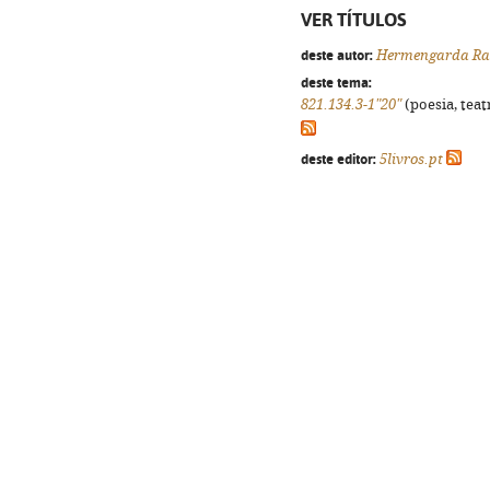
VER TÍTULOS
deste autor:
Hermengarda R
deste tema:
821.134.3-1"20"
(poesia, teat
deste editor:
5livros.pt