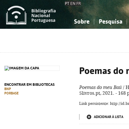
PT
EN
FR
Sobre
Pesquisa
Sobre a Bibliografia Nacional
Simples
Conhecimento, Informação...
Conhecimento, Informação...
Combinada
A
Ciências sociais...
Ciências sociais...
Arte, desporto...
Arte, desporto...
Poemas do 
ENCONTRAR EM BIBLIOTECAS
Poemas do meu Baú
/ H
BNP
5livros.pt, 2021. - 168
PORBASE
Link persistente: http://id
ADICIONAR À LISTA