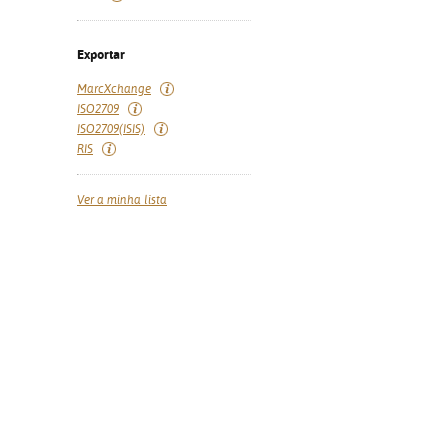
Exportar
MarcXchange
ISO2709
ISO2709(ISIS)
RIS
Ver a minha lista