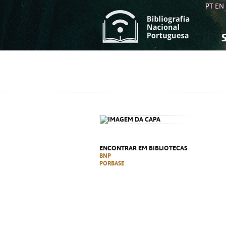
PT
EN
S
S
C
C
C
C
A
A
ENCONTRAR EM BIBLIOTECAS
BNP
PORBASE