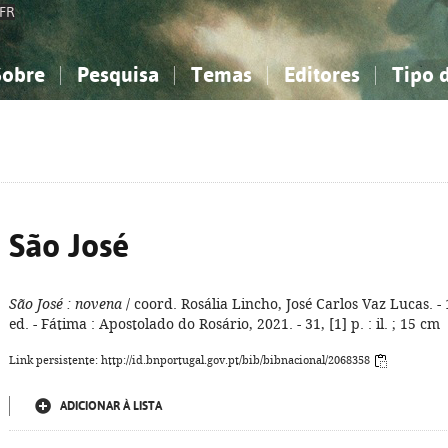
FR
Sobre
Pesquisa
Temas
Editores
Tipo 
obre a Bibliografia Nacional
imples
onhecimento, Informação...
onhecimento, Informação...
Combinada
A minha lista
Como utilizar
Filosofia, psicologia...
Filosofia, psicologia...
Perguntas frequente
iências sociais...
iências sociais...
Ciências exatas e naturais...
Ciências exatas e naturais...
rte, desporto...
rte, desporto...
Literatura, linguística...
Literatura, linguística...
São José
São José
: novena
/ coord. Rosália Lincho, José Carlos Vaz Lucas. - 
ed. - Fátima : Apostolado do Rosário, 2021. - 31, [1] p. : il. ; 15 cm
Link persistente: http://id.bnportugal.gov.pt/bib/bibnacional/2068358
ADICIONAR À LISTA