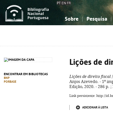
PT
EN
FR
Sobre
Pesquisa
Sobre a Bibliografia Nacional
Simples
Conhecimento, Informação...
Conhecimento, Informação...
Combinada
A
Ciências sociais...
Ciências sociais...
Arte, desporto...
Arte, desporto...
Lições de dir
ENCONTRAR EM BIBLIOTECAS
Lições de direito fiscal
/
BNP
Anjos Azevedo. - 1ª imp
PORBASE
Edição, 2020. - 286 p. 
Link persistente: http://id
ADICIONAR À LISTA