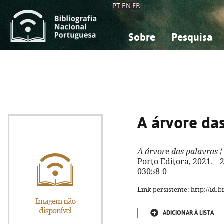
PT
EN
FR
Sobre
Pesquisa
Sobre a Bibliografia Nacional
Simples
Conhecimento, Informação...
Conhecimento, Informação...
Combinada
A
Ciências sociais...
Ciências sociais...
Arte, desporto...
Arte, desporto...
A árvore da
A árvore das palavras
/
Porto Editora, 2021. - 2
03058-0
Link persistente: http://id
ADICIONAR À LISTA