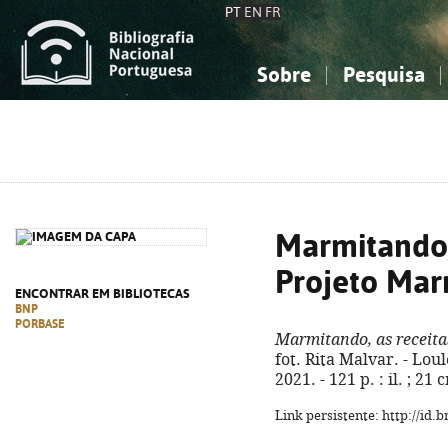
PT
EN
FR
Sobre
Pesquisa
Sobre a Bibliografia Nacional
Simples
Conhecimento, Informação...
Conhecimento, Informação...
Combinada
A
Ciências sociais...
Ciências sociais...
Arte, desporto...
Arte, desporto...
Marmitando,
Projeto Ma
ENCONTRAR EM BIBLIOTECAS
BNP
PORBASE
Marmitando, as receit
fot. Rita Malvar. - Lo
2021. - 121 p. : il. ; 21 
Link persistente: http://id