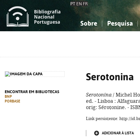
PT
EN
FR
Sobre
Pesquisa
Sobre a Bibliografia Nacional
Simples
Conhecimento, Informação...
Conhecimento, Informação...
Combinada
A
Ciências sociais...
Ciências sociais...
Arte, desporto...
Arte, desporto...
Serotonina
ENCONTRAR EM BIBLIOTECAS
Serotonina
/ Michel Ho
BNP
ed. - Lisboa : Alfaguara,
PORBASE
orig: Sérotonine. - IS
Link persistente: http://id
ADICIONAR À LISTA