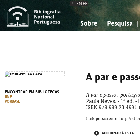
PT
EN
FR
Sobre
Pesquisa
Sobre a Bibliografia Nacional
Simples
Conhecimento, Informação...
Conhecimento, Informação...
Combinada
A
Ciências sociais...
Ciências sociais...
Arte, desporto...
Arte, desporto...
A par e pass
ENCONTRAR EM BIBLIOTECAS
A par e passo
: portuguê
BNP
Paula Neves. - 1ª ed. - [S
PORBASE
ISBN 978-989-23-4991-
Link persistente: http://id
ADICIONAR À LISTA