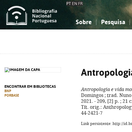
PT
EN
FR
Sobre
Pesquisa
Sobre a Bibliografia Nacional
Simples
Conhecimento, Informação...
Conhecimento, Informação...
Combinada
A
Ciências sociais...
Ciências sociais...
Arte, desporto...
Arte, desporto...
Antropologi
ENCONTRAR EM BIBLIOTECAS
Antropologia e vida m
BNP
Domingos ; trad. Nuno 
PORBASE
2021. - 209, [2] p. ; 21
Tít. orig.: Anthropolo
44-2421-7
Link persistente: http://id