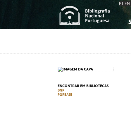
PT
EN
S
S
C
C
C
C
A
A
ENCONTRAR EM BIBLIOTECAS
BNP
PORBASE