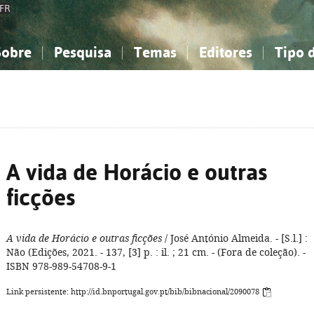
FR
Sobre
Pesquisa
Temas
Editores
Tipo 
obre a Bibliografia Nacional
imples
onhecimento, Informação...
onhecimento, Informação...
Combinada
A minha lista
Como utilizar
Filosofia, psicologia...
Filosofia, psicologia...
Perguntas frequente
iências sociais...
iências sociais...
Ciências exatas e naturais...
Ciências exatas e naturais...
rte, desporto...
rte, desporto...
Literatura, linguística...
Literatura, linguística...
A vida de Horácio e outras
ficções
A vida de Horácio e outras ficções
/ José António Almeida. - [S.l.] :
Não (Edições, 2021. - 137, [3] p. : il. ; 21 cm. - (Fora de coleção). -
ISBN 978-989-54708-9-1
Link persistente: http://id.bnportugal.gov.pt/bib/bibnacional/2090078