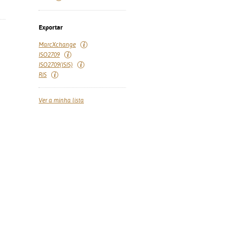
Exportar
MarcXchange
ISO2709
ISO2709(ISIS)
RIS
Ver a minha lista