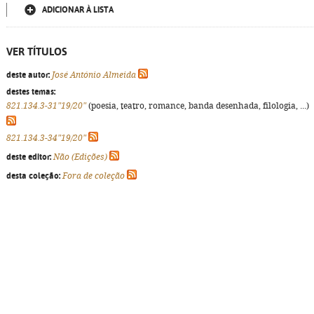
ADICIONAR À LISTA
VER TÍTULOS
deste autor:
José António Almeida
destes temas:
821.134.3-31"19/20"
(poesia, teatro, romance, banda desenhada, filologia, ...)
821.134.3-34"19/20"
deste editor:
Não (Edições)
desta coleção:
Fora de coleção