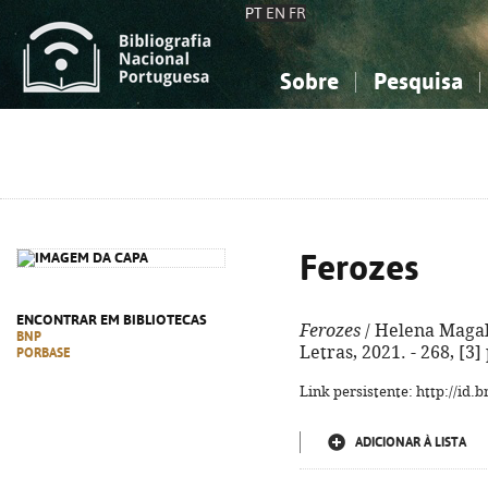
PT
EN
FR
Sobre
Pesquisa
Sobre a Bibliografia Nacional
Simples
Conhecimento, Informação...
Conhecimento, Informação...
Combinada
A
Ciências sociais...
Ciências sociais...
Arte, desporto...
Arte, desporto...
Ferozes
ENCONTRAR EM BIBLIOTECAS
Ferozes
/ Helena Magalh
BNP
Letras, 2021. - 268, [3]
PORBASE
Link persistente: http://id
ADICIONAR À LISTA