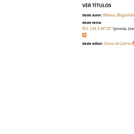
VER TÍTULOS
deste autor:
Helena Magalhã
deste tema:
821.134.3-94"20"
(poesia, tea
deste editor:
Suma de Letras