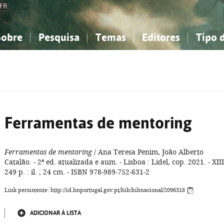
FR
Sobre
Pesquisa
Temas
Editores
Tipo 
obre a Bibliografia Nacional
imples
onhecimento, Informação...
onhecimento, Informação...
Combinada
A minha lista
Como utilizar
Filosofia, psicologia...
Filosofia, psicologia...
Perguntas frequente
iências sociais...
iências sociais...
Ciências exatas e naturais...
Ciências exatas e naturais...
rte, desporto...
rte, desporto...
Literatura, linguística...
Literatura, linguística...
Ferramentas de mentoring
Ferramentas de mentoring
/ Ana Teresa Penim, João Alberto
Catalão. - 2ª ed. atualizada e aum. - Lisboa : Lidel, cop. 2021. - XIII
249 p. : il. ; 24 cm. - ISBN 978-989-752-631-2
Link persistente: http://id.bnportugal.gov.pt/bib/bibnacional/2096318
ADICIONAR À LISTA