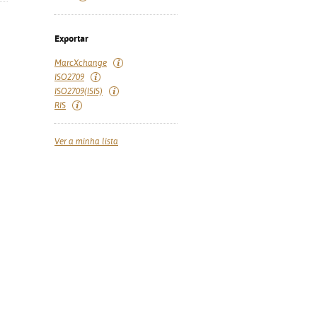
Exportar
MarcXchange
ISO2709
ISO2709(ISIS)
RIS
Ver a minha lista