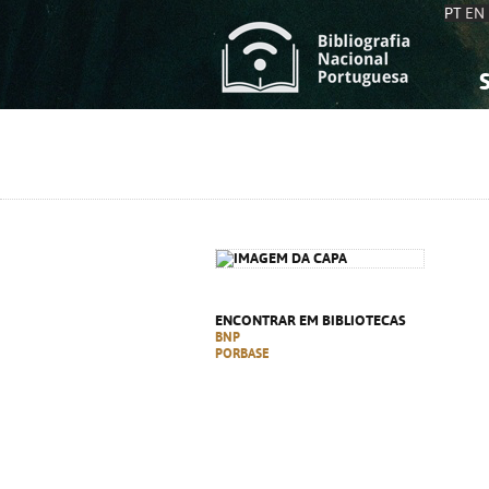
PT
EN
S
S
C
C
C
C
A
A
ENCONTRAR EM BIBLIOTECAS
BNP
PORBASE