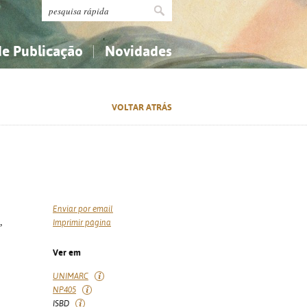
de Publicação
Novidades
s
Religião...
Religião...
VOLTAR ATRÁS
Ciências aplicadas...
Ciências aplicadas...
História, geografia, biografias...
História, geografia, biografias...
Enviar por email
,
Imprimir página
Ver em
UNIMARC
NP405
ISBD