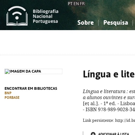
PT
EN
FR
Sobre
Pesquisa
Sobre a Bibliografia Nacional
Simples
Conhecimento, Informação...
Conhecimento, Informação...
Combinada
A
Ciências sociais...
Ciências sociais...
Arte, desporto...
Arte, desporto...
Língua e lit
ENCONTRAR EM BIBLIOTECAS
Língua e literatura
: es
BNP
a alunos ouvintes e su
PORBASE
[et al.]. - 1ª ed. - Lisbo
- ISBN 978-989-9028-34
Link persistente: http://id
ADICIONAR À LISTA