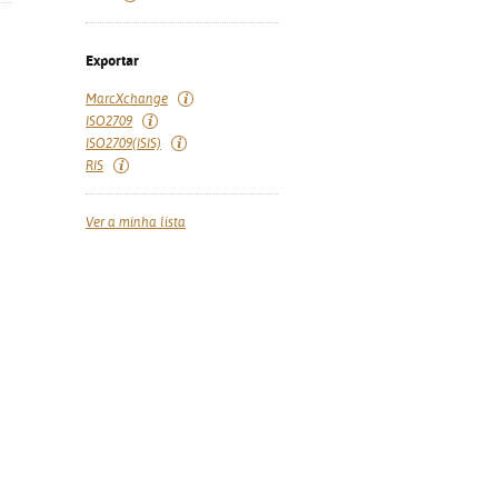
Exportar
MarcXchange
ISO2709
ISO2709(ISIS)
RIS
Ver a minha lista