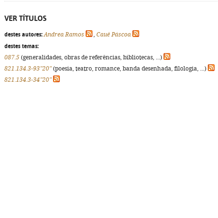
VER TÍTULOS
destes autores:
Andrea Ramos
,
Cauê Páscoa
destes temas:
087.5
(generalidades, obras de referências, bibliotecas, ...)
821.134.3-93"20"
(poesia, teatro, romance, banda desenhada, filologia, ...)
821.134.3-34"20"