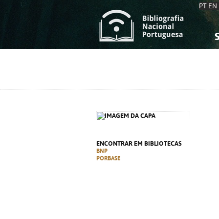
PT
EN
S
S
C
C
C
C
A
A
ENCONTRAR EM BIBLIOTECAS
BNP
PORBASE