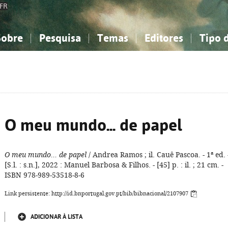
FR
Sobre
Pesquisa
Temas
Editores
Tipo 
obre a Bibliografia Nacional
imples
onhecimento, Informação...
onhecimento, Informação...
Combinada
A minha lista
Como utilizar
Filosofia, psicologia...
Filosofia, psicologia...
Perguntas frequente
iências sociais...
iências sociais...
Ciências exatas e naturais...
Ciências exatas e naturais...
rte, desporto...
rte, desporto...
Literatura, linguística...
Literatura, linguística...
O meu mundo... de papel
O meu mundo... de papel
/ Andrea Ramos ; il. Cauê Pascoa. - 1ª ed. 
[S.l. : s.n.], 2022 : Manuel Barbosa & Filhos. - [45] p. : il. ; 21 cm. -
ISBN 978-989-53518-8-6
Link persistente: http://id.bnportugal.gov.pt/bib/bibnacional/2107907
ADICIONAR À LISTA