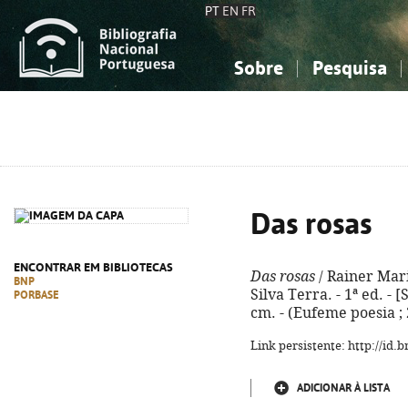
PT
EN
FR
Sobre
Pesquisa
Sobre a Bibliografia Nacional
Simples
Conhecimento, Informação...
Conhecimento, Informação...
Combinada
A
Ciências sociais...
Ciências sociais...
Arte, desporto...
Arte, desporto...
Das rosas
ENCONTRAR EM BIBLIOTECAS
Das rosas
/ Rainer Mari
BNP
Silva Terra. - 1ª ed. - [S
PORBASE
cm. - (Eufeme poesia ; 
Link persistente: http://id
ADICIONAR À LISTA