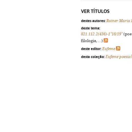
VER TÍTULOS
destes autores:
Rainer Maria 
deste tema:
821.112.2(436)-1"18/19"
(poes
filologia, ...)
deste editor:
Eufeme
desta coleção:
Eufeme poesia