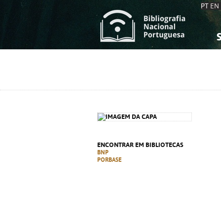
PT
EN
S
S
C
C
C
C
A
A
ENCONTRAR EM BIBLIOTECAS
BNP
PORBASE