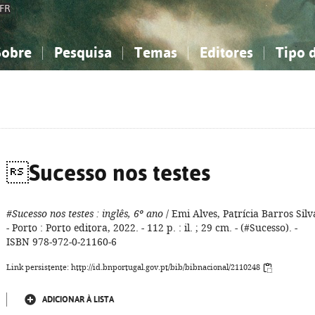
FR
Sobre
Pesquisa
Temas
Editores
Tipo 
obre a Bibliografia Nacional
imples
onhecimento, Informação...
onhecimento, Informação...
Combinada
A minha lista
Como utilizar
Filosofia, psicologia...
Filosofia, psicologia...
Perguntas frequente
iências sociais...
iências sociais...
Ciências exatas e naturais...
Ciências exatas e naturais...
rte, desporto...
rte, desporto...
Literatura, linguística...
Literatura, linguística...
Sucesso nos testes
#Sucesso nos testes
: inglês, 6º ano
/ Emi Alves, Patrícia Barros Silv
- Porto : Porto editora, 2022. - 112 p. : il. ; 29 cm. - (#Sucesso). -
ISBN 978-972-0-21160-6
Link persistente: http://id.bnportugal.gov.pt/bib/bibnacional/2110248
ADICIONAR À LISTA