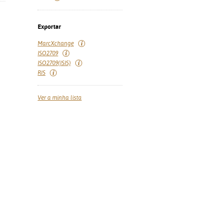
Exportar
MarcXchange
ISO2709
ISO2709(ISIS)
RIS
Ver a minha lista