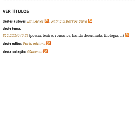
VER TÍTULOS
destes autores:
Emi Alves
,
Patrícia Barros Silva
deste tema:
811.111(075.2)
(poesia, teatro, romance, banda desenhada, filologia, ...)
deste editor:
Porto editora
desta coleção:
#Sucesso