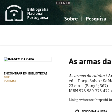
PT
EN
FR
Sobre
Pesquisa
Sobre a Bibliografia Nacional
Simples
Conhecimento, Informação...
Conhecimento, Informação...
Combinada
A
Ciências sociais...
Ciências sociais...
Arte, desporto...
Arte, desporto...
As armas da
ENCONTRAR EM BIBLIOTECAS
As armas da rainha
/ An
BNP
ed. - Porto Salvo : Saíd
PORBASE
23 cm. - (Bang! ; 367). 
ISBN 978-989-773-472-
Link persistente: http://id
ADICIONAR À LISTA