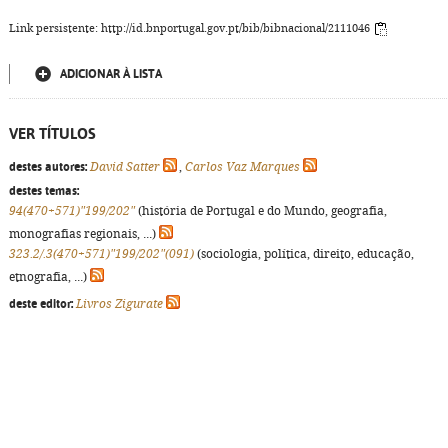
Link persistente: http://id.bnportugal.gov.pt/bib/bibnacional/2111046
ADICIONAR À LISTA
VER TÍTULOS
destes autores:
David Satter
,
Carlos Vaz Marques
destes temas:
94(470+571)"199/202"
(história de Portugal e do Mundo, geografia,
monografias regionais, ...)
323.2/.3(470+571)"199/202"(091)
(sociologia, política, direito, educação,
etnografia, ...)
deste editor:
Livros Zigurate