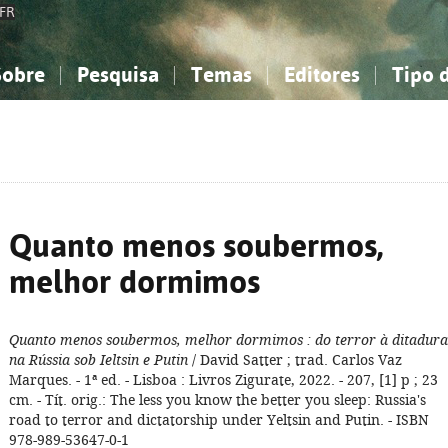
FR
Sobre
Pesquisa
Temas
Editores
Tipo 
obre a Bibliografia Nacional
imples
onhecimento, Informação...
onhecimento, Informação...
Combinada
A minha lista
Como utilizar
Filosofia, psicologia...
Filosofia, psicologia...
Perguntas frequente
iências sociais...
iências sociais...
Ciências exatas e naturais...
Ciências exatas e naturais...
rte, desporto...
rte, desporto...
Literatura, linguística...
Literatura, linguística...
Quanto menos soubermos,
melhor dormimos
Quanto menos soubermos, melhor dormimos
: do terror à ditadura
na Rússia sob Ieltsin e Putin
/ David Satter ; trad. Carlos Vaz
Marques. - 1ª ed. - Lisboa : Livros Zigurate, 2022. - 207, [1] p ; 23
cm. - Tít. orig.: The less you know the better you sleep: Russia's
road to terror and dictatorship under Yeltsin and Putin. - ISBN
978-989-53647-0-1