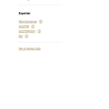
Exportar
MarcXchange
ISO2709
ISO2709(ISIS)
RIS
Ver a minha lista