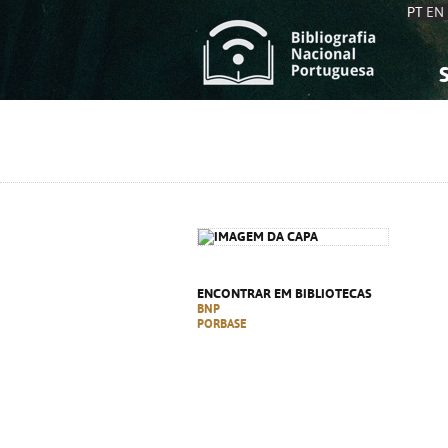
PT
EN
S
S
C
C
C
C
A
A
ENCONTRAR EM BIBLIOTECAS
BNP
PORBASE