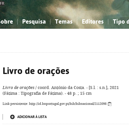
FR
Sobre
Pesquisa
Temas
Editores
Tipo 
obre a Bibliografia Nacional
imples
onhecimento, Informação...
onhecimento, Informação...
Combinada
A minha lista
Como utilizar
Filosofia, psicologia...
Filosofia, psicologia...
Perguntas frequente
iências sociais...
iências sociais...
Ciências exatas e naturais...
Ciências exatas e naturais...
rte, desporto...
rte, desporto...
Literatura, linguística...
Literatura, linguística...
Livro de orações
Livro de orações
/ coord. António da Costa. - [S.l. : s.n.], 2021
(Fátima : Tipografia de Fátima). - 48 p. ; 15 cm
Link persistente: http://id.bnportugal.gov.pt/bib/bibnacional/2112098
ADICIONAR À LISTA