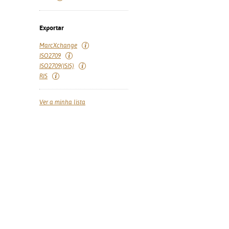
Exportar
MarcXchange
ISO2709
ISO2709(ISIS)
RIS
Ver a minha lista