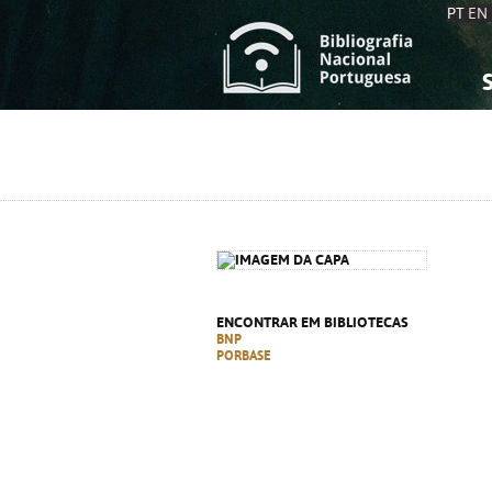
PT
EN
S
S
C
C
C
C
A
A
ENCONTRAR EM BIBLIOTECAS
BNP
PORBASE