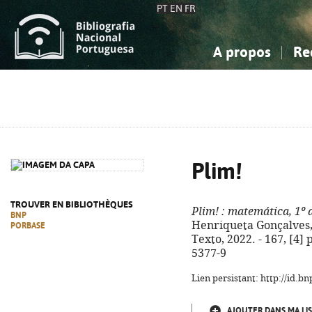
PT
EN
FR
A propos
Re
La Bibliographie Nationale
Simple
Connaissance, Information...
Connaissance, Information...
Avancée
Mes 
Sciences sociales...
Sciences sociales...
Arts, sport...
Arts, sport...
Plim!
TROUVER EN BIBLIOTHÈQUES
Plim!
: matemática, 1º 
BNP
Henriqueta Gonçalves, C
PORBASE
Texto, 2022. - 167, [4] p
5377-9
Lien persistant: http://id.
AJOUTER DANS MA LIS