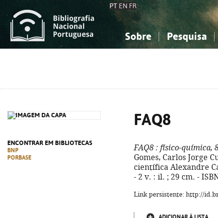
PT
EN
FR
Sobre
Pesquisa
Sobre a Bibliografia Nacional
Simples
Conhecimento, Informação...
Conhecimento, Informação...
Combinada
A
Ciências sociais...
Ciências sociais...
Arte, desporto...
Arte, desporto...
FAQ8
ENCONTRAR EM BIBLIOTECAS
FAQ8
: físico-química, 
BNP
Gomes, Carlos Jorge Cu
PORBASE
científica Alexandre Cab
- 2 v. : il. ; 29 cm. - I
Link persistente: http://id
ADICIONAR À LISTA