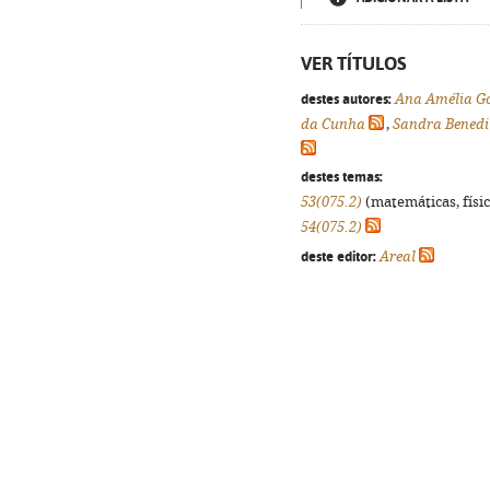
VER TÍTULOS
destes autores:
Ana Amélia G
da Cunha
,
Sandra Benedi
destes temas:
53(075.2)
(matemáticas, física
54(075.2)
deste editor:
Areal