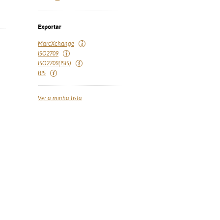
Exportar
MarcXchange
ISO2709
ISO2709(ISIS)
RIS
Ver a minha lista