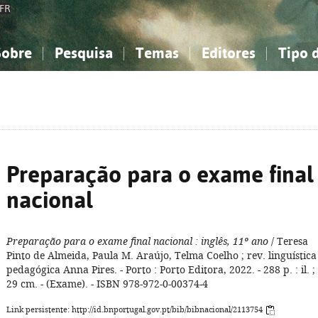
FR
Sobre
Pesquisa
Temas
Editores
Tipo 
obre a Bibliografia Nacional
imples
onhecimento, Informação...
onhecimento, Informação...
Combinada
A minha lista
Como utilizar
Filosofia, psicologia...
Filosofia, psicologia...
Perguntas frequente
iências sociais...
iências sociais...
Ciências exatas e naturais...
Ciências exatas e naturais...
rte, desporto...
rte, desporto...
Literatura, linguística...
Literatura, linguística...
Preparação para o exame final
nacional
Preparação para o exame final nacional
: inglês, 11º ano
/ Teresa
Pinto de Almeida, Paula M. Araújo, Telma Coelho ; rev. linguística
pedagógica Anna Pires. - Porto : Porto Editora, 2022. - 288 p. : il. ;
29 cm. - (Exame). - ISBN 978-972-0-00374-4
Link persistente: http://id.bnportugal.gov.pt/bib/bibnacional/2113754