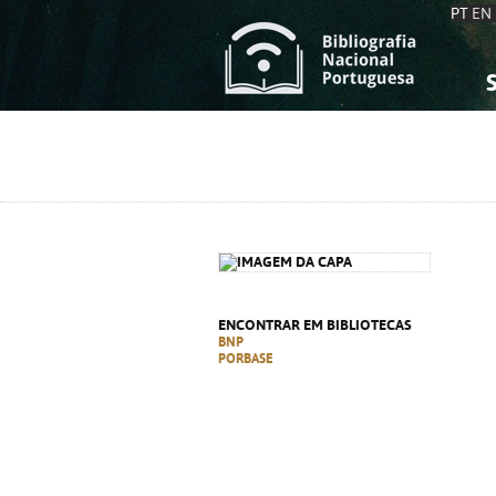
PT
EN
S
S
C
C
C
C
A
A
ENCONTRAR EM BIBLIOTECAS
BNP
PORBASE