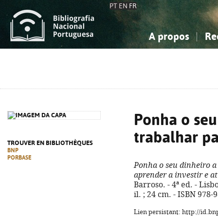
PT
EN
FR
A propos
Re
La Bibliographie Nationale
Simple
Connaissance, Information...
Connaissance, Information...
Avancée
Mes 
Sciences sociales...
Sciences sociales...
Arts, sport...
Arts, sport...
Ponha o seu
trabalhar pa
TROUVER EN BIBLIOTHÈQUES
BNP
PORBASE
Ponha o seu dinheiro a 
aprender a investir e at
Barroso. - 4ª ed. - Lisb
il. ; 24 cm. - ISBN 978
Lien persistant: http://id.