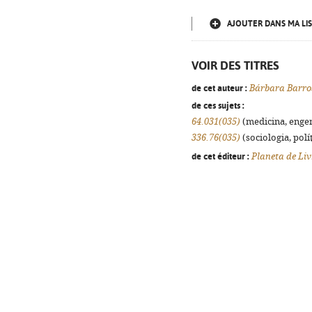
AJOUTER DANS MA LIS
VOIR DES TITRES
de cet auteur :
Bárbara Barro
de ces sujets :
64.031(035)
(medicina, engenh
336.76(035)
(sociologia, polít
de cet éditeur :
Planeta de Liv