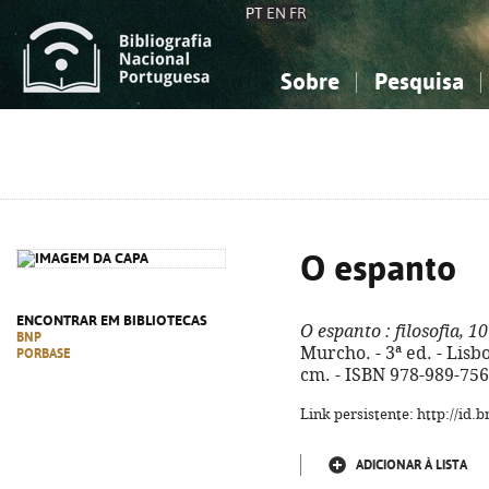
PT
EN
FR
Sobre
Pesquisa
Sobre a Bibliografia Nacional
Simples
Conhecimento, Informação...
Conhecimento, Informação...
Combinada
A
Ciências sociais...
Ciências sociais...
Arte, desporto...
Arte, desporto...
O espanto
ENCONTRAR EM BIBLIOTECAS
O espanto
: filosofia, 1
BNP
Murcho. - 3ª ed. - Lisboa
PORBASE
cm. - ISBN 978-989-756
Link persistente: http://id
ADICIONAR À LISTA