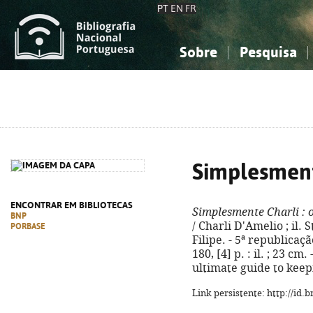
PT
EN
FR
Sobre
Pesquisa
Sobre a Bibliografia Nacional
Simples
Conhecimento, Informação...
Conhecimento, Informação...
Combinada
A
Ciências sociais...
Ciências sociais...
Arte, desporto...
Arte, desporto...
Simplesment
ENCONTRAR EM BIBLIOTECAS
Simplesmente Charli
: 
BNP
/ Charli D'Amelio ; il. 
PORBASE
Filipe. - 5ª republicaç
180, [4] p. : il. ; 23 cm.
ultimate guide to keepi
Link persistente: http://id