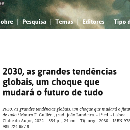
FR
Sobre
Pesquisa
Temas
Editores
Tipo 
obre a Bibliografia Nacional
imples
onhecimento, Informação...
onhecimento, Informação...
Combinada
A minha lista
Como utilizar
Filosofia, psicologia...
Filosofia, psicologia...
Perguntas frequente
iências sociais...
iências sociais...
Ciências exatas e naturais...
Ciências exatas e naturais...
rte, desporto...
rte, desporto...
Literatura, linguística...
Literatura, linguística...
2030, as grandes tendências
globais, um choque que
mudará o futuro de tudo
2030, as grandes tendências globais, um choque que mudará o futu
de tudo
/ Mauro F. Guillén ; trad. João Landeira. - 1ª ed. - Lisboa :
Clube do Autor, 2022. - 354 p. ; 24 cm. - Tít. orig.: 2030. - ISBN 978
989-724-657-9