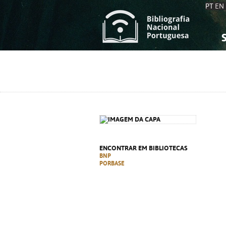
PT
EN
S
S
C
C
C
C
A
A
ENCONTRAR EM BIBLIOTECAS
BNP
PORBASE