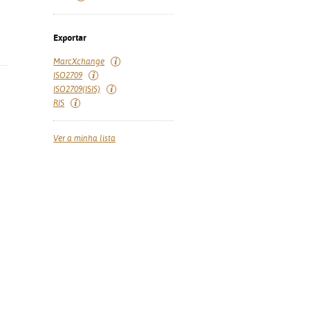
Exportar
MarcXchange
ISO2709
ISO2709(ISIS)
RIS
Ver a minha lista