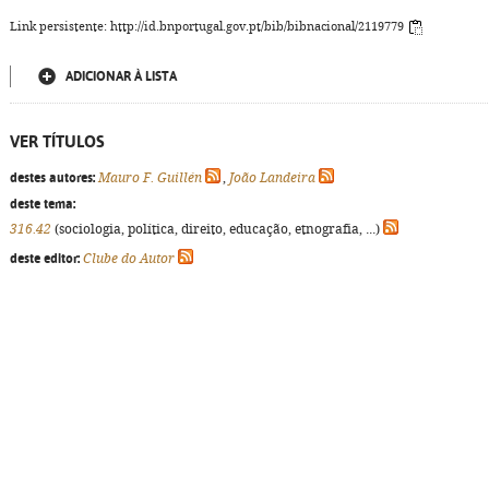
Link persistente: http://id.bnportugal.gov.pt/bib/bibnacional/2119779
ADICIONAR À LISTA
VER TÍTULOS
destes autores:
Mauro F. Guillén
,
João Landeira
deste tema:
316.42
(sociologia, política, direito, educação, etnografia, ...)
deste editor:
Clube do Autor