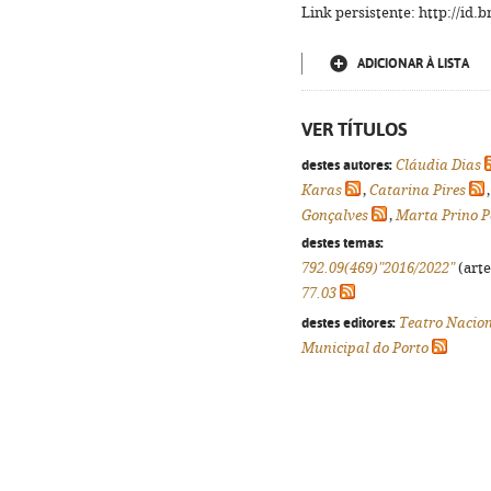
Link persistente: http://id
ADICIONAR À LISTA
VER TÍTULOS
destes autores:
Cláudia Dias
Karas
,
Catarina Pires
Gonçalves
,
Marta Prino P
destes temas:
792.09(469)"2016/2022"
(arte
77.03
destes editores:
Teatro Nacion
Municipal do Porto