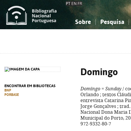
PT
EN
FR
Sobre
Pesquisa
Sobre a Bibliografia Nacional
Simples
Conhecimento, Informação...
Conhecimento, Informação...
Combinada
A
Ciências sociais...
Ciências sociais...
Arte, desporto...
Arte, desporto...
Domingo
ENCONTRAR EM BIBLIOTECAS
Domingo
=
Sunday
/ co
BNP
Orlando ; textos Cláudi
PORBASE
entrevista Catarina Pir
Jorge Gonçalves ; trad. 
Nacional Dona Maria II
Municipal do Porto, 2022
972-9332-80-7