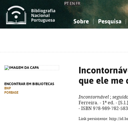
PT
EN
FR
Sobre
Pesquisa
Sobre a Bibliografia Nacional
Simples
Conhecimento, Informação...
Conhecimento, Informação...
Combinada
A
Ciências sociais...
Ciências sociais...
Arte, desporto...
Arte, desporto...
Incontornáve
que ele me 
ENCONTRAR EM BIBLIOTECAS
BNP
PORBASE
Incontornável
;
seguido
Ferreira. - 1ª ed. - [S.l
- ISBN 978-989-782-583
Link persistente: http://id