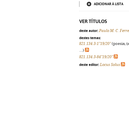
ADICIONAR À LISTA
VER TÍTULOS
deste autor:
Paulo M. C. Ferre
destes temas:
821.134.3-1"19/20"
(poesia, t
...)
821.134.3-84"19/20"
deste editor:
Locus Solus