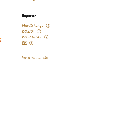
Exportar
MarcXchange
ISO2709
ISO2709(ISIS)
RIS
Ver a minha lista