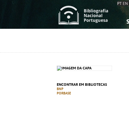
PT
EN
S
S
C
C
C
C
A
A
ENCONTRAR EM BIBLIOTECAS
BNP
PORBASE