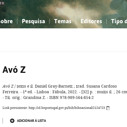
FR
Sobre
Pesquisa
Temas
Editores
Tipo 
obre a Bibliografia Nacional
imples
onhecimento, Informação...
onhecimento, Informação...
Combinada
A minha lista
Como utilizar
Filosofia, psicologia...
Filosofia, psicologia...
Perguntas frequente
iências sociais...
iências sociais...
Ciências exatas e naturais...
Ciências exatas e naturais...
rte, desporto...
rte, desporto...
Literatura, linguística...
Literatura, linguística...
Avó Z
Avó Z
/ texto e il. Daniel Gray-Barnett ; trad. Susana Cardoso
Ferreira. - 1ª ed. - Lisboa : Fábula, 2022. - [32] p. : muito il. ; 26 cm
- Tít. orig.: Grandma Z. - ISBN 978-989-564-854-2
Link persistente: http://id.bnportugal.gov.pt/bib/bibnacional/2124723
ADICIONAR À LISTA