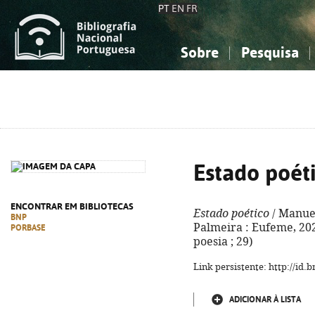
PT
EN
FR
Sobre
Pesquisa
Sobre a Bibliografia Nacional
Simples
Conhecimento, Informação...
Conhecimento, Informação...
Combinada
A
Ciências sociais...
Ciências sociais...
Arte, desporto...
Arte, desporto...
Estado poét
ENCONTRAR EM BIBLIOTECAS
Estado poético
/ Manuel
BNP
Palmeira : Eufeme, 2023
PORBASE
poesia ; 29)
Link persistente: http://id
ADICIONAR À LISTA