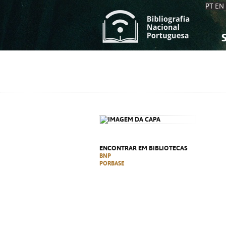
PT
EN
S
S
C
C
C
C
A
A
ENCONTRAR EM BIBLIOTECAS
BNP
PORBASE