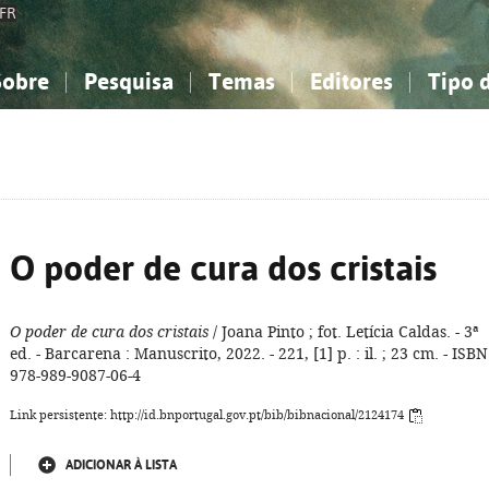
FR
Sobre
Pesquisa
Temas
Editores
Tipo 
obre a Bibliografia Nacional
imples
onhecimento, Informação...
onhecimento, Informação...
Combinada
A minha lista
Como utilizar
Filosofia, psicologia...
Filosofia, psicologia...
Perguntas frequente
iências sociais...
iências sociais...
Ciências exatas e naturais...
Ciências exatas e naturais...
rte, desporto...
rte, desporto...
Literatura, linguística...
Literatura, linguística...
O poder de cura dos cristais
O poder de cura dos cristais
/ Joana Pinto ; fot. Letícia Caldas. - 3ª
ed. - Barcarena : Manuscrito, 2022. - 221, [1] p. : il. ; 23 cm. - ISBN
978-989-9087-06-4
Link persistente: http://id.bnportugal.gov.pt/bib/bibnacional/2124174
ADICIONAR À LISTA