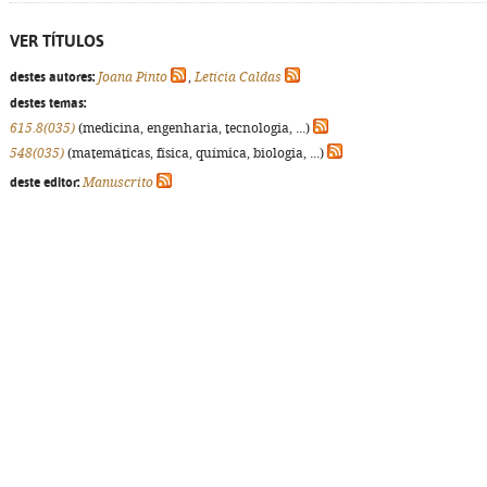
VER TÍTULOS
destes autores:
Joana Pinto
,
Letícia Caldas
destes temas:
615.8(035)
(medicina, engenharia, tecnologia, ...)
548(035)
(matemáticas, física, química, biologia, ...)
deste editor:
Manuscrito