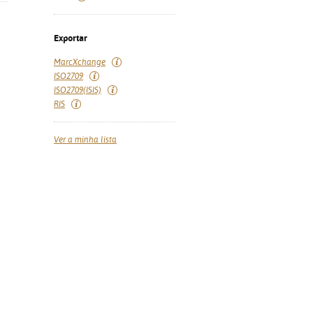
Exportar
MarcXchange
ISO2709
ISO2709(ISIS)
RIS
Ver a minha lista