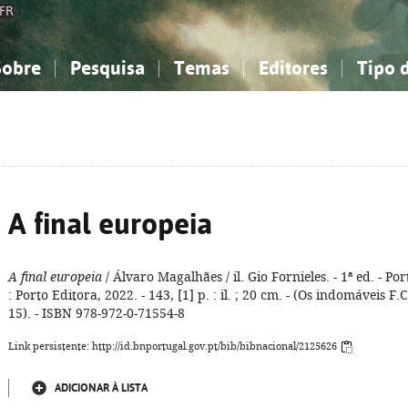
FR
Sobre
Pesquisa
Temas
Editores
Tipo 
obre a Bibliografia Nacional
imples
onhecimento, Informação...
onhecimento, Informação...
Combinada
A minha lista
Como utilizar
Filosofia, psicologia...
Filosofia, psicologia...
Perguntas frequente
iências sociais...
iências sociais...
Ciências exatas e naturais...
Ciências exatas e naturais...
rte, desporto...
rte, desporto...
Literatura, linguística...
Literatura, linguística...
A final europeia
A final europeia
/ Álvaro Magalhães / il. Gio Fornieles. - 1ª ed. - Por
: Porto Editora, 2022. - 143, [1] p. : il. ; 20 cm. - (Os indomáveis F.C
15). - ISBN 978-972-0-71554-8
Link persistente: http://id.bnportugal.gov.pt/bib/bibnacional/2125626
ADICIONAR À LISTA