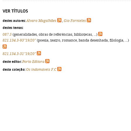
VER TÍTULOS
destes autores:
Álvaro Magalhães
,
Gio Fornieles
destes temas:
087.5
(generalidades, obras de referências, bibliotecas, ...)
821.134.3-93"19/20"
(poesia, teatro, romance, banda desenhada, filologia, ...)
821.134.3-31"19/20"
deste editor:
Porto Editora
desta coleção:
Os indomáveis F.C