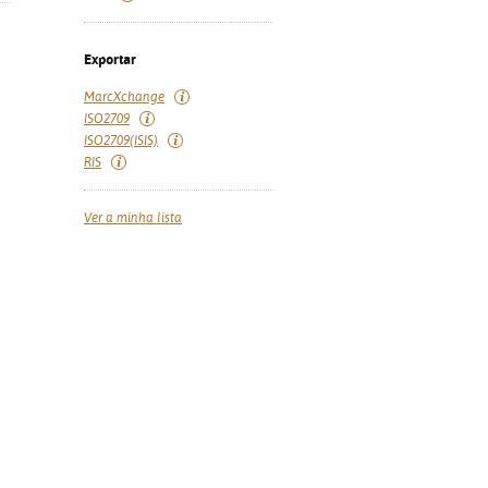
Exportar
MarcXchange
ISO2709
ISO2709(ISIS)
RIS
Ver a minha lista