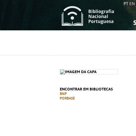
PT
EN
S
S
C
C
C
C
A
A
ENCONTRAR EM BIBLIOTECAS
BNP
PORBASE