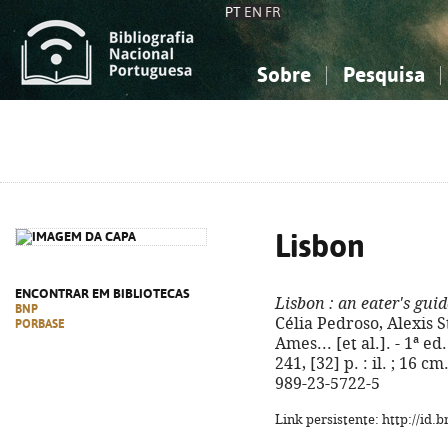
PT
EN
FR
Sobre
Pesquisa
Sobre a Bibliografia Nacional
Simples
Conhecimento, Informação...
Conhecimento, Informação...
Combinada
A
Ciências sociais...
Ciências sociais...
Arte, desporto...
Arte, desporto...
Lisbon
ENCONTRAR EM BIBLIOTECAS
Lisbon
: an eater's guid
BNP
Célia Pedroso, Alexis 
PORBASE
Ames... [et al.]. - 1ª ed
241, [32] p. : il. ; 16 c
989-23-5722-5
Link persistente: http://id