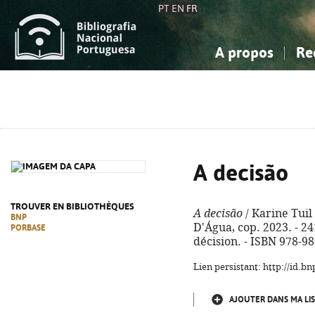
PT
EN
FR
A propos
Re
La Bibliographie Nationale
Simple
Connaissance, Information...
Connaissance, Information...
Avancée
Mes 
Sciences sociales...
Sciences sociales...
Arts, sport...
Arts, sport...
A decisão
TROUVER EN BIBLIOTHÈQUES
A decisão
/ Karine Tuil 
BNP
D'Água, cop. 2023. - 241,
PORBASE
décision. - ISBN 978-9
Lien persistant: http://id.
AJOUTER DANS MA LIS