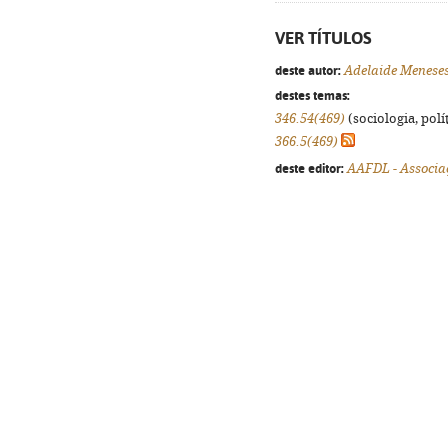
VER TÍTULOS
deste autor:
Adelaide Meneses
destes temas:
346.54(469)
(sociologia, polít
366.5(469)
deste editor:
AAFDL - Associa