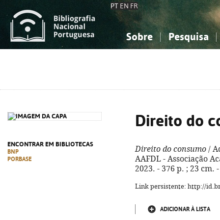
PT
EN
FR
Sobre
Pesquisa
Sobre a Bibliografia Nacional
Simples
Conhecimento, Informação...
Conhecimento, Informação...
Combinada
A
Ciências sociais...
Ciências sociais...
Arte, desporto...
Arte, desporto...
Direito do 
ENCONTRAR EM BIBLIOTECAS
Direito do consumo
/ A
BNP
AAFDL - Associação Ac
PORBASE
2023. - 376 p. ; 23 cm.
Link persistente: http://id
ADICIONAR À LISTA