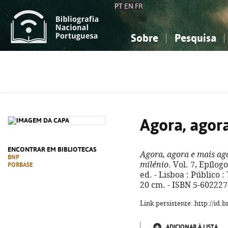
PT
EN
FR
Sobre
Pesquisa
Sobre a Bibliografia Nacional
Simples
Conhecimento, Informação...
Conhecimento, Informação...
Combinada
A
Ciências sociais...
Ciências sociais...
Arte, desporto...
Arte, desporto...
Agora, agor
ENCONTRAR EM BIBLIOTECAS
Agora, agora e mais ag
BNP
milénio
. Vol. 7, Epílogo
PORBASE
ed. - Lisboa : Público : 
20 cm. - ISBN 5-60222
Link persistente: http://id
ADICIONAR À LISTA