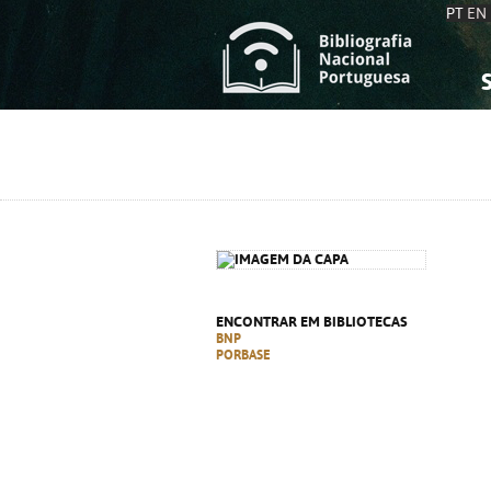
PT
EN
S
S
C
C
C
C
A
A
ENCONTRAR EM BIBLIOTECAS
BNP
PORBASE