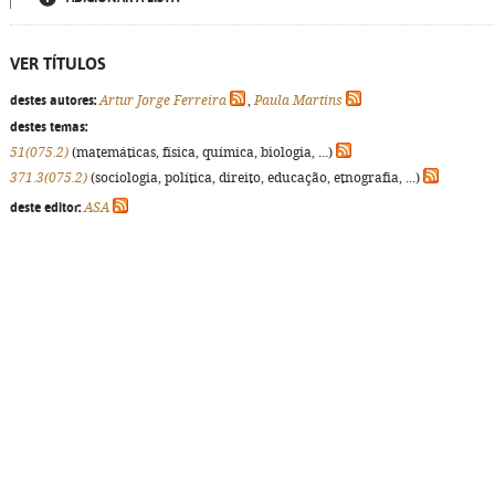
VER TÍTULOS
destes autores:
Artur Jorge Ferreira
,
Paula Martins
destes temas:
51(075.2)
(matemáticas, física, química, biologia, ...)
371.3(075.2)
(sociologia, política, direito, educação, etnografia, ...)
deste editor:
ASA