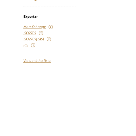
Exportar
MarcXchange
ISO2709
ISO2709(ISIS)
RIS
Ver a minha lista