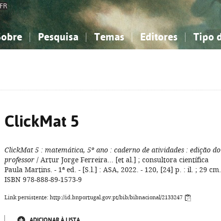
FR
Sobre
Pesquisa
Temas
Editores
Tipo 
obre a Bibliografia Nacional
imples
onhecimento, Informação...
onhecimento, Informação...
Combinada
A minha lista
Como utilizar
Filosofia, psicologia...
Filosofia, psicologia...
Perguntas frequente
iências sociais...
iências sociais...
Ciências exatas e naturais...
Ciências exatas e naturais...
rte, desporto...
rte, desporto...
Literatura, linguística...
Literatura, linguística...
ClickMat 5
ClickMat 5
: matemática, 5º ano
: caderno de atividades
: edição do
professor
/ Artur Jorge Ferreira... [et al.] ; consultora científica
Paula Martins. - 1ª ed. - [S.l.] : ASA, 2022. - 120, [24] p. : il. ; 29 cm.
ISBN 978-888-89-1573-9
Link persistente: http://id.bnportugal.gov.pt/bib/bibnacional/2133247
ADICIONAR À LISTA