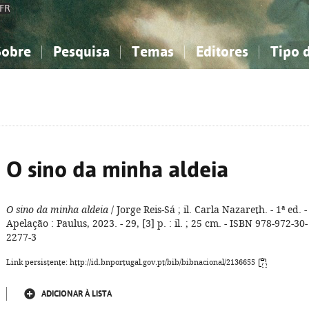
FR
Sobre
Pesquisa
Temas
Editores
Tipo 
obre a Bibliografia Nacional
imples
onhecimento, Informação...
onhecimento, Informação...
Combinada
A minha lista
Como utilizar
Filosofia, psicologia...
Filosofia, psicologia...
Perguntas frequente
iências sociais...
iências sociais...
Ciências exatas e naturais...
Ciências exatas e naturais...
rte, desporto...
rte, desporto...
Literatura, linguística...
Literatura, linguística...
O sino da minha aldeia
O sino da minha aldeia
/ Jorge Reis-Sá ; il. Carla Nazareth. - 1ª ed. -
Apelação : Paulus, 2023. - 29, [3] p. : il. ; 25 cm. - ISBN 978-972-30-
2277-3
Link persistente: http://id.bnportugal.gov.pt/bib/bibnacional/2136655
ADICIONAR À LISTA