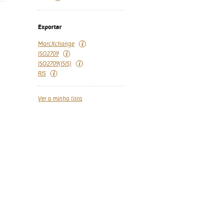
Exportar
MarcXchange
ISO2709
ISO2709(ISIS)
RIS
Ver a minha lista