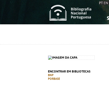
PT
EN
S
S
C
C
C
C
A
A
ENCONTRAR EM BIBLIOTECAS
BNP
PORBASE