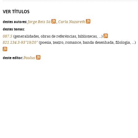
VER TÍTULOS
destes autores:
Jorge Reis Sá
,
Carla Nazareth
destes temas:
087.5
(generalidades, obras de referências, bibliotecas, ...)
821.134.3-93"19/20"
(poesia, teatro, romance, banda desenhada, filologia, ...)
deste editor:
Paulus