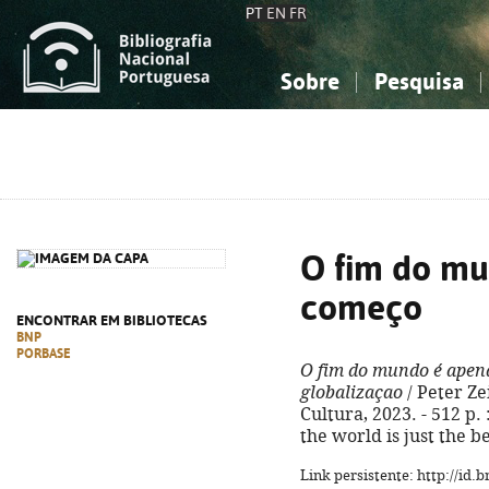
PT
EN
FR
Sobre
Pesquisa
Sobre a Bibliografia Nacional
Simples
Conhecimento, Informação...
Conhecimento, Informação...
Combinada
A
Ciências sociais...
Ciências sociais...
Arte, desporto...
Arte, desporto...
O fim do mu
começo
ENCONTRAR EM BIBLIOTECAS
BNP
PORBASE
O fim do mundo é apen
globalizaçao
/ Peter Zei
Cultura, 2023. - 512 p. :
the world is just the 
Link persistente: http://id