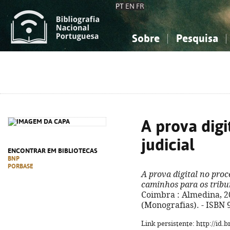
PT
EN
FR
Sobre
Pesquisa
Sobre a Bibliografia Nacional
Simples
Conhecimento, Informação...
Conhecimento, Informação...
Combinada
A
Ciências sociais...
Ciências sociais...
Arte, desporto...
Arte, desporto...
A prova digi
judicial
ENCONTRAR EM BIBLIOTECAS
BNP
PORBASE
A prova digital no proc
caminhos para os tribu
Coimbra : Almedina, 2023
(Monografias). - ISBN 
Link persistente: http://id