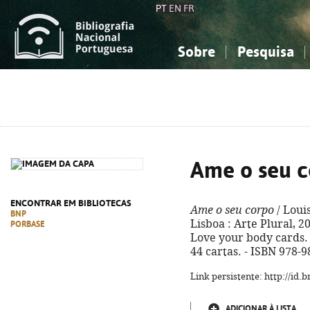
PT
EN
FR
Sobre
Pesquisa
Sobre a Bibliografia Nacional
Simples
Conhecimento, Informação...
Conhecimento, Informação...
Combinada
A
Ciências sociais...
Ciências sociais...
Arte, desporto...
Arte, desporto...
Ame o seu 
ENCONTRAR EM BIBLIOTECAS
Ame o seu corpo
/ Louis
BNP
Lisboa : Arte Plural, 2023
PORBASE
Love your body cards. -
44 cartas. - ISBN 978-
Link persistente: http://id
ADICIONAR À LISTA