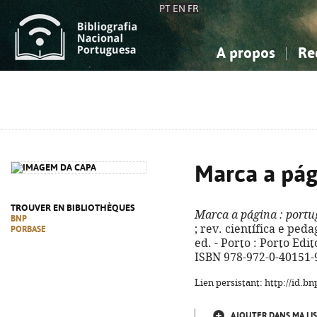
PT
EN
FR
A propos
Re
La Bibliographie Nationale
Simple
Connaissance, Information...
Connaissance, Information...
Avancée
Mes 
Sciences sociales...
Sciences sociales...
Arts, sport...
Arts, sport...
Marca a pág
TROUVER EN BIBLIOTHÈQUES
Marca a página
: portu
BNP
; rev. científica e ped
PORBASE
ed. - Porto : Porto Edito
ISBN 978-972-0-40151-
Lien persistant: http://id.
AJOUTER DANS MA LIS