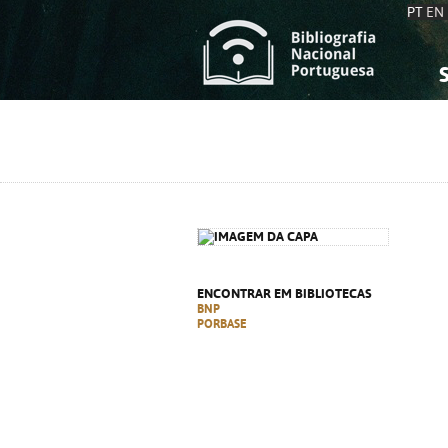
PT
EN
S
S
C
C
C
C
A
A
ENCONTRAR EM BIBLIOTECAS
BNP
PORBASE