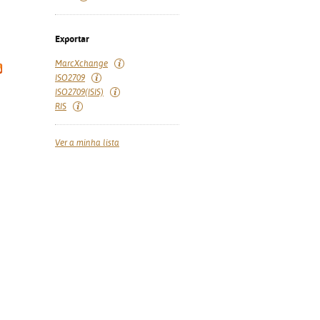
Exportar
MarcXchange
ISO2709
ISO2709(ISIS)
RIS
Ver a minha lista