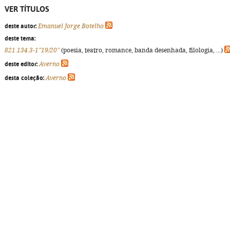
VER TÍTULOS
deste autor:
Emanuel Jorge Botelho
deste tema:
821.134.3-1"19/20"
(poesia, teatro, romance, banda desenhada, filologia, ...)
deste editor:
Averno
desta coleção:
Averno