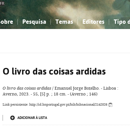
FR
Sobre
Pesquisa
Temas
Editores
Tipo 
obre a Bibliografia Nacional
imples
onhecimento, Informação...
onhecimento, Informação...
Combinada
A minha lista
Como utilizar
Filosofia, psicologia...
Filosofia, psicologia...
Perguntas frequente
iências sociais...
iências sociais...
Ciências exatas e naturais...
Ciências exatas e naturais...
rte, desporto...
rte, desporto...
Literatura, linguística...
Literatura, linguística...
O livro das coisas ardidas
O livro das coisas ardidas
/ Emanuel Jorge Botelho. - Lisboa :
Averno, 2023. - 55, [5] p. ; 18 cm. - (Averno ; 146)
Link persistente: http://id.bnportugal.gov.pt/bib/bibnacional/2142026
ADICIONAR À LISTA