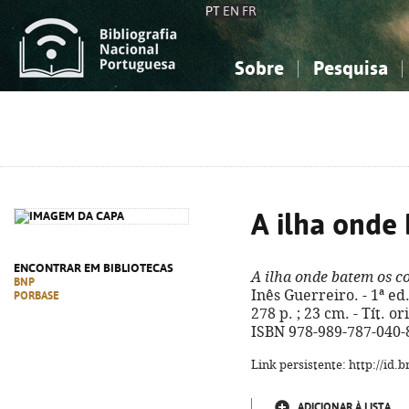
PT
EN
FR
Sobre
Pesquisa
Sobre a Bibliografia Nacional
Simples
Conhecimento, Informação...
Conhecimento, Informação...
Combinada
A
Ciências sociais...
Ciências sociais...
Arte, desporto...
Arte, desporto...
A ilha onde
ENCONTRAR EM BIBLIOTECAS
A ilha onde batem os c
BNP
Inês Guerreiro. - 1ª ed
PORBASE
278 p. ; 23 cm. - Tít. or
ISBN 978-989-787-040-
Link persistente: http://id
ADICIONAR À LISTA