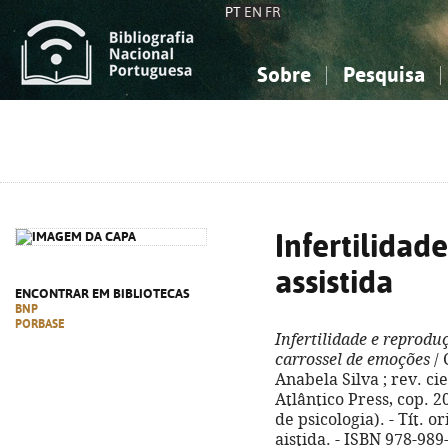
PT
EN
FR
Sobre
Pesquisa
Sobre a Bibliografia Nacional
Simples
Conhecimento, Informação...
Conhecimento, Informação...
Combinada
A
Ciências sociais...
Ciências sociais...
Arte, desporto...
Arte, desporto...
Infertilidad
assistida
ENCONTRAR EM BIBLIOTECAS
BNP
PORBASE
Infertilidade e reprodu
carrossel de emoções
/ 
Anabela Silva ; rev. cie
Atlântico Press, cop. 202
de psicologia). - Tít. o
aistida. - ISBN 978-989