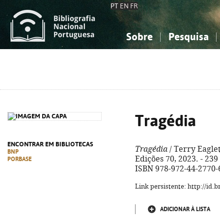
PT
EN
FR
Sobre
Pesquisa
Sobre a Bibliografia Nacional
Simples
Conhecimento, Informação...
Conhecimento, Informação...
Combinada
A
Ciências sociais...
Ciências sociais...
Arte, desporto...
Arte, desporto...
Tragédia
ENCONTRAR EM BIBLIOTECAS
Tragédia
/ Terry Eaglet
BNP
Edições 70, 2023. - 239 
PORBASE
ISBN 978-972-44-2770-
Link persistente: http://id
ADICIONAR À LISTA