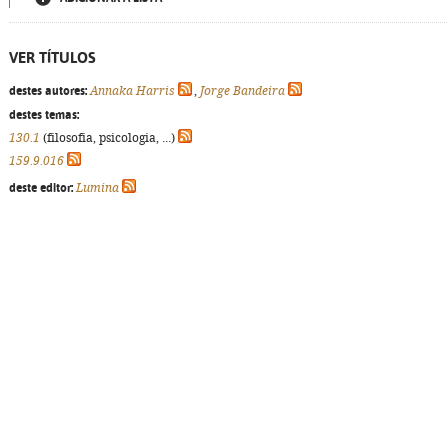
VER TÍTULOS
destes autores:
Annaka Harris
,
Jorge Bandeira
destes temas:
130.1
(filosofia, psicologia, ...)
159.9.016
deste editor:
Lumina