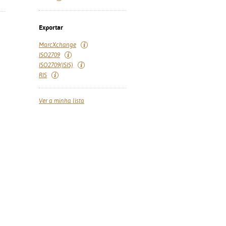
Exportar
MarcXchange
ISO2709
ISO2709(ISIS)
RIS
Ver a minha lista