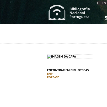
PT
EN
S
S
C
C
C
C
A
A
ENCONTRAR EM BIBLIOTECAS
BNP
PORBASE