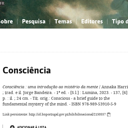
FR
Sobre
Pesquisa
Temas
Editores
Tipo 
obre a Bibliografia Nacional
imples
onhecimento, Informação...
onhecimento, Informação...
Combinada
A minha lista
Como utilizar
Filosofia, psicologia...
Filosofia, psicologia...
Perguntas frequente
iências sociais...
iências sociais...
Ciências exatas e naturais...
Ciências exatas e naturais...
rte, desporto...
rte, desporto...
Literatura, linguística...
Literatura, linguística...
Consciência
Consciência
: uma introdução ao mistério da mente
/ Annaka Harri
; trad. e il. Jorge Bandeira. - 1ª ed. - [S.l.] : Lumina, 2023. - 137, [6]
p. : il. ; 24 cm. - Tít. orig.: Conscious - a brief guide to the
fundamental mystery of the mind. - ISBN 978-989-53910-5-9
Link persistente: http://id.bnportugal.gov.pt/bib/bibnacional/2150557
ADICIONAR À LISTA