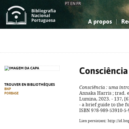
PT
EN
FR
A propos
Re
La Bibliographie Nationale
Simple
Connaissance, Information...
Connaissance, Information...
Avancée
Mes 
Sciences sociales...
Sciences sociales...
Arts, sport...
Arts, sport...
Consciência
TROUVER EN BIBLIOTHÈQUES
Consciência
: uma intr
BNP
Annaka Harris ; trad. e i
PORBASE
Lumina, 2023. - 137, [6] 
- a brief guide to the
ISBN 978-989-53910-5-
Lien persistant: http://id.