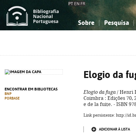
PT
EN
FR
Sobre
Pesquisa
Sobre a Bibliografia Nacional
Simples
Conhecimento, Informação...
Conhecimento, Informação...
Combinada
A
Ciências sociais...
Ciências sociais...
Arte, desporto...
Arte, desporto...
Elogio da fu
ENCONTRAR EM BIBLIOTECAS
Elogio da fuga
/ Henri 
BNP
Coimbra : Edições 70, 20
PORBASE
e de la fuite. - ISBN 9
Link persistente: http://id
ADICIONAR À LISTA