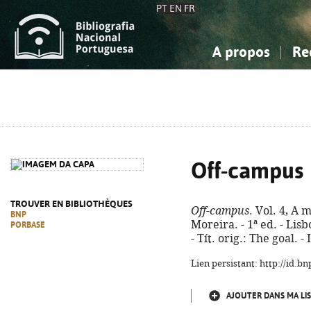
PT
EN
FR
A propos
Re
La Bibliographie Nationale
Simple
Connaissance, Information...
Connaissance, Information...
Avancée
Mes 
Sciences sociales...
Sciences sociales...
Arts, sport...
Arts, sport...
Off-campus
TROUVER EN BIBLIOTHÈQUES
Off-campus
. Vol. 4, A 
BNP
Moreira. - 1ª ed. - Lisb
PORBASE
- Tít. orig.: The goal. 
Lien persistant: http://id.
AJOUTER DANS MA LIS