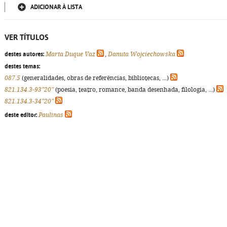
ADICIONAR À LISTA
VER TÍTULOS
destes autores:
Marta Duque Vaz
,
Danuta Wojciechowska
destes temas:
087.5
(generalidades, obras de referências, bibliotecas, ...)
821.134.3-93"20"
(poesia, teatro, romance, banda desenhada, filologia, ...)
821.134.3-34"20"
deste editor:
Paulinas