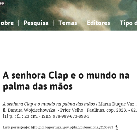
FR
Sobre
Pesquisa
Temas
Editores
Tipo 
obre a Bibliografia Nacional
imples
onhecimento, Informação...
onhecimento, Informação...
Combinada
A minha lista
Como utilizar
Filosofia, psicologia...
Filosofia, psicologia...
Perguntas frequente
iências sociais...
iências sociais...
Ciências exatas e naturais...
Ciências exatas e naturais...
rte, desporto...
rte, desporto...
Literatura, linguística...
Literatura, linguística...
A senhora Clap e o mundo na
palma das mãos
A senhora Clap e o mundo na palma das mãos
/ Marta Duque Vaz ;
il. Danuta Wojciechowska. - Prior Velho : Paulinas, cop. 2023. - 62,
[1] p. : il. ; 23 cm. - ISBN 978-989-673-898-3
Link persistente: http://id.bnportugal.gov.pt/bib/bibnacional/2155983