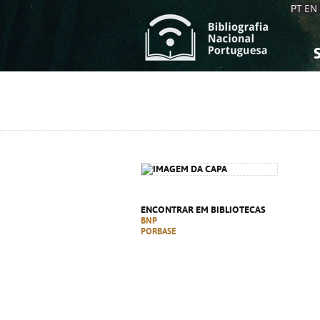
PT
EN
S
S
C
C
C
C
A
A
ENCONTRAR EM BIBLIOTECAS
BNP
PORBASE