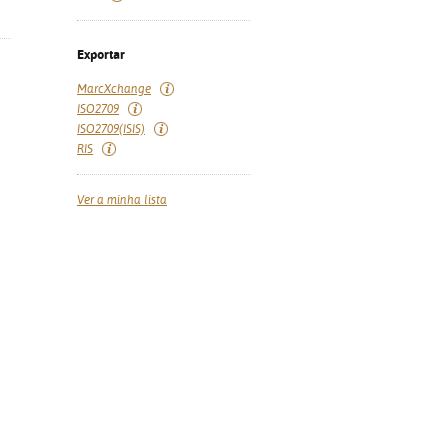
Exportar
MarcXchange
ISO2709
ISO2709(ISIS)
RIS
Ver a minha lista